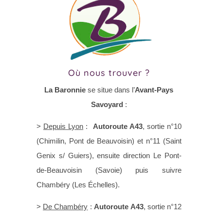
Où nous trouver ?
La Baronnie
se situe dans l’
Avant-Pays
Savoyard
:
>
Depuis Lyon
:
Autoroute A43
, sortie n°10
(Chimilin, Pont de Beauvoisin) et n°11 (Saint
Genix s/ Guiers), ensuite direction Le Pont-
de-Beauvoisin (Savoie) puis suivre
Chambéry (Les Échelles).
>
De Chambéry
:
Autoroute A43
, sortie n°12