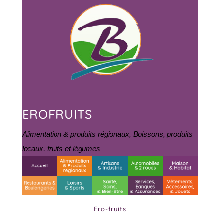
EROFRUITS
Alimentation & produits régionaux
,
Boissons, produits
locaux, fruits et légumes
Ero-fruits