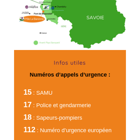
Infos utiles
Numéros d’appels d’urgence :
15
: SAMU
17
: Police et gendarmerie
18
: Sapeurs-pompiers
112
: Numéro d’urgence européen